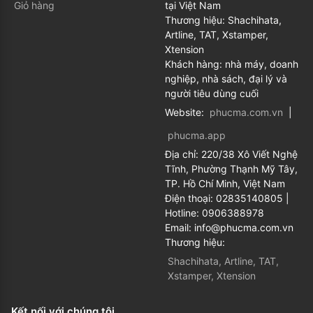
Giỏ hàng
tại Việt Nam
Thương hiệu: Shachihata,
Artline, TAT, Xstamper,
Xtension
Khách hàng: nhà máy, doanh
nghiệp, nhà sách, đại lý và
người tiêu dùng cuối
Website:
phucma.com.vn
|
phucma.app
Địa chỉ:
220/38 Xô Viết Nghệ
Tĩnh, Phường Thạnh Mỹ Tây,
TP. Hồ Chí Minh, Việt Nam
Điện thoại:
02835140805
|
Hotline:
0906388978
Email:
info@phucma.com.vn
Thương hiệu:
Shachihata, Artline, TAT,
Xstamper, Xtension
Kết nối với chúng tôi