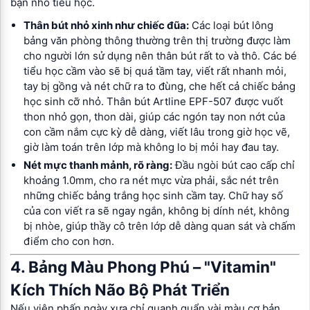
bạn nhỏ tiểu học.
Thân bút nhỏ xinh như chiếc đũa:
Các loại bút lông
bảng văn phòng thông thường trên thị trường được làm
cho người lớn sử dụng nên thân bút rất to và thô. Các bé
tiểu học cầm vào sẽ bị quá tầm tay, viết rất nhanh mỏi,
tay bị gồng và nét chữ ra to đùng, che hết cả chiếc bảng
học sinh cỡ nhỏ. Thân bút Artline EPF-507 được vuốt
thon nhỏ gọn, thon dài, giúp các ngón tay non nớt của
con cầm nắm cực kỳ dễ dàng, viết lâu trong giờ học vẽ,
giờ làm toán trên lớp mà không lo bị mỏi hay đau tay.
Nét mực thanh mảnh, rõ ràng:
Đầu ngòi bút cao cấp chỉ
khoảng 1.0mm, cho ra nét mực vừa phải, sắc nét trên
những chiếc bảng trắng học sinh cầm tay. Chữ hay số
của con viết ra sẽ ngay ngắn, không bị dính nét, không
bị nhòe, giúp thầy cô trên lớp dễ dàng quan sát và chấm
điểm cho con hơn.
4. Bảng Màu Phong Phú – "Vitamin"
Kích Thích Não Bộ Phát Triển
Nếu viên phấn ngày xưa chỉ quanh quẩn vài màu cơ bản