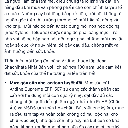
Là người làm cha làm mẹ, điều chúng ta lo lắng và đặt lên
hàng đầu khi mua văn phòng phẩm cho con chính là yếu tố
an toàn. Những cây bút lông bảng rẻ tiền, trôi nổi không rõ
nguồn gốc trên thị trường thường có mùi hắc rất nồng và
khó chịu. Mùi hắc đó đến từ các dung môi hóa học độc hại
(như Xylene, Toluene) được dùng để pha loãng mực. Trẻ
nhỏ với hệ hô hấp non nớt nếu ngửi phải những mùi này lâu
ngày sẽ cực kỳ nguy hiểm, dễ gây đau đầu, chóng mặt và
ảnh hưởng đến sức khỏe.
Thấu hiểu nỗi lòng đó, hãng Artline thuộc tập đoàn
Shachihata Nhật Bản với lịch sử hơn 100 năm luôn cam kết
đặt sức khỏe của thế hệ tương lai lên trên hết:
Mực gốc cồn nhẹ, an toàn tuyệt đối:
Mực của bút
Artline Supreme EPF-507 sử dụng các thành phần cao
cấp với hệ dung môi cồn cực kỳ nhẹ, đạt đầy đủ các
chứng nhận quốc tế nghiêm ngặt nhất như RoHS (Châu
Âu) và MSDS (An toàn hóa chất). Bút viết cực kỳ êm, mực
ra đều tăm tắp và hoàn toàn không có mùi độc hại khó
chịu. Đặc biệt, nhờ gốc cồn nhẹ này mà bút còn có khả
năng kháng khuẩn nhẹ nhàng nữa đó các mẹ ơi, cực kỳ