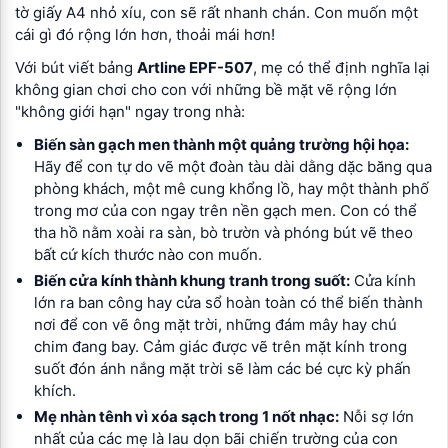
tờ giấy A4 nhỏ xíu, con sẽ rất nhanh chán. Con muốn một
cái gì đó rộng lớn hơn, thoải mái hơn!
Với bút viết bảng
Artline EPF-507
, mẹ có thể định nghĩa lại
không gian chơi cho con với những bề mặt vẽ rộng lớn
"không giới hạn" ngay trong nhà:
Biến sàn gạch men thành một quảng trường hội họa:
Hãy để con tự do vẽ một đoàn tàu dài dằng dặc băng qua
phòng khách, một mê cung khổng lồ, hay một thành phố
trong mơ của con ngay trên nền gạch men. Con có thể
tha hồ nằm xoài ra sàn, bò trườn và phóng bút vẽ theo
bất cứ kích thước nào con muốn.
Biến cửa kính thành khung tranh trong suốt:
Cửa kính
lớn ra ban công hay cửa sổ hoàn toàn có thể biến thành
nơi để con vẽ ông mặt trời, những đám mây hay chú
chim đang bay. Cảm giác được vẽ trên mặt kính trong
suốt đón ánh nắng mặt trời sẽ làm các bé cực kỳ phấn
khích.
Mẹ nhàn tênh vì xóa sạch trong 1 nốt nhạc:
Nỗi sợ lớn
nhất của các mẹ là lau dọn bãi chiến trường của con