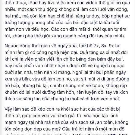
điện thoại, iPad hay tivi. Việc xem các video thế giới ảo quá
nhiều một cách thụ động không chỉ làm con lười vận động,
hại mắt, mà còn làm hạn chế khả năng tư duy, bóp nghẹt sự
tưởng tượng phong phú của các bé, đặc biệt là lứa tuổi
mầm non và tiểu học. Các con dần mất đi thói quen tự tìm
tòi, khám phá thế giới xung quanh bằng đôi tay của mình.
Ngược dòng thời gian về ngày xưa, thế hệ 7x, 8x, 9x tụi
mình làm gì có công nghệ hiện đại. Quà tặng xa xỉ nhất đôi
khi chỉ là viên phấn viết lên chiếc bảng đen bám đầy bụi,
hay mẩu phấn vụn nhặt nhạnh được để vẽ nguệch ngoạc
dưới sân nhà, trên nền xi măng. Nghĩ lại thì bụi phấn ngày
xưa vừa bẩn, vừa dễ làm con ho, sụt sịt mũi vì dị ứng đường
hô hấp, nhưng bù lại, chính những nét vẽ tự do, không rập
khuôn đó lại nuôi dưỡng tâm hồn, rèn luyện đôi tay và kích
thích sự sáng tạo của chúng ta một cách trọn vẹn nhất.
Vậy làm sao để kéo con ra khỏi sức hút của các thiết bị
điện tử, giúp con vừa vui chơi giải trí, vừa học tập lành
mạnh ngay tại nhà mà nhà cửa vẫn sạch sẽ, an toàn, không
tốn công dọn dẹp của mẹ? Câu trả lời nằm ở một món đồ