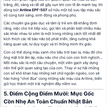
trắng, đỏ, vàng và rất dễ gãy vụn khi con lỡ ấn mạnh tay, thì
dòng bút
Artline EPF-507
sở hữu một bộ sưu tập màu sắc
vô cùng tươi sáng, sinh động và phong phú.
Các chuyên gia giáo dục và tâm lý trẻ em đã khẳng định
rằng, việc cho trẻ tiếp xúc, gọi tên và phân biệt nhiều màu
sắc khác nhau từ sớm là một trong những cách tốt nhất để
kích thích các tế bào não bộ phát triển, tăng cường khả
năng quan sát, tư duy logic và trí thông minh thị giác.
Con có thể dùng màu xanh cho bầu trời bao la, màu đỏ cho
ông mặt trời ấm áp, màu nâu cho chú cún con tinh nghịch...
Mỗi màu sắc là một câu chuyện, một viên gạch xây dựng
nên thế giới quan sáng tạo của con. Thay vì sợ hãi những
con số khô khan hay những nét chữ ngoằn ngoèo, con sẽ
hào hứng "chơi đùa" cùng những sắc màu của Artline, biến
giờ học thành một trải nghiệm đầy niềm vui.
5. Điểm Cộng Điểm Mười: Mực Gốc
Cồn Nhẹ An Toàn Chuẩn Nhật Bản