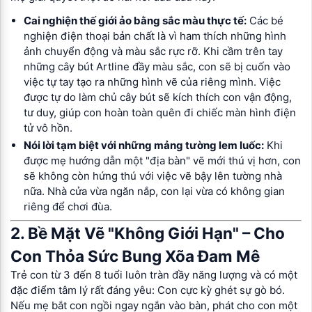
Cai nghiện thế giới ảo bằng sắc màu thực tế:
Các bé
nghiện điện thoại bản chất là vì ham thích những hình
ảnh chuyển động và màu sắc rực rỡ. Khi cầm trên tay
những cây bút Artline đầy màu sắc, con sẽ bị cuốn vào
việc tự tay tạo ra những hình vẽ của riêng mình. Việc
được tự do làm chủ cây bút sẽ kích thích con vận động,
tư duy, giúp con hoàn toàn quên đi chiếc màn hình điện
tử vô hồn.
Nói lời tạm biệt với những mảng tường lem luốc:
Khi
được mẹ hướng dẫn một "địa bàn" vẽ mới thú vị hơn, con
sẽ không còn hứng thú với việc vẽ bậy lên tường nhà
nữa. Nhà cửa vừa ngăn nắp, con lại vừa có không gian
riêng để chơi đùa.
2. Bề Mặt Vẽ "Không Giới Hạn" – Cho
Con Thỏa Sức Bung Xõa Đam Mê
Trẻ con từ 3 đến 8 tuổi luôn tràn đầy năng lượng và có một
đặc điểm tâm lý rất đáng yêu: Con cực kỳ ghét sự gò bó.
Nếu mẹ bắt con ngồi ngay ngắn vào bàn, phát cho con một