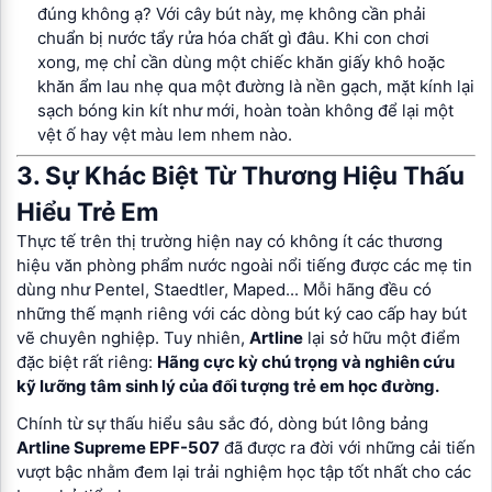
đúng không ạ? Với cây bút này, mẹ không cần phải
chuẩn bị nước tẩy rửa hóa chất gì đâu. Khi con chơi
xong, mẹ chỉ cần dùng một chiếc khăn giấy khô hoặc
khăn ẩm lau nhẹ qua một đường là nền gạch, mặt kính lại
sạch bóng kin kít như mới, hoàn toàn không để lại một
vệt ố hay vệt màu lem nhem nào.
3. Sự Khác Biệt Từ Thương Hiệu Thấu
Hiểu Trẻ Em
Thực tế trên thị trường hiện nay có không ít các thương
hiệu văn phòng phẩm nước ngoài nổi tiếng được các mẹ tin
dùng như Pentel, Staedtler, Maped... Mỗi hãng đều có
những thế mạnh riêng với các dòng bút ký cao cấp hay bút
vẽ chuyên nghiệp. Tuy nhiên,
Artline
lại sở hữu một điểm
đặc biệt rất riêng:
Hãng cực kỳ chú trọng và nghiên cứu
kỹ lưỡng tâm sinh lý của đối tượng trẻ em học đường.
Chính từ sự thấu hiểu sâu sắc đó, dòng bút lông bảng
Artline Supreme EPF-507
đã được ra đời với những cải tiến
vượt bậc nhằm đem lại trải nghiệm học tập tốt nhất cho các