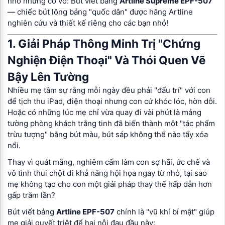
nhỏ nhưng có võ: Bút viết bảng
Artline Supreme EPF-507
— chiếc bút lông bảng "quốc dân" được hãng Artline
nghiên cứu và thiết kế riêng cho các bạn nhỏ!
1. Giải Pháp Thông Minh Trị "Chứng
Nghiện Điện Thoại" Và Thói Quen Vẽ
Bậy Lên Tường
Nhiều mẹ tâm sự rằng mỗi ngày đều phải "đấu trí" với con
để tịch thu iPad, điện thoại nhưng con cứ khóc lóc, hờn dỗi.
Hoặc có những lúc mẹ chỉ vừa quay đi vài phút là mảng
tường phòng khách trắng tinh đã biến thành một "tác phẩm
trừu tượng" bằng bút màu, bút sáp không thể nào tẩy xóa
nổi.
Thay vì quát mắng, nghiêm cấm làm con sợ hãi, ức chế và
vô tình thui chột đi khả năng hội họa ngay từ nhỏ, tại sao
mẹ không tạo cho con một giải pháp thay thế hấp dẫn hơn
gấp trăm lần?
Bút viết bảng
Artline EPF-507
chính là "vũ khí bí mật" giúp
mẹ giải quyết triệt để hai nỗi đau đầu này: