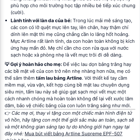
phù hợp cho môi trường học tập nhiều bé tiếp xúc chung
(cười).
Lành tính với làn da của bé:
Trong lúc mải mê sáng tạo,
các con có lỡ quệt mực lên tay, lên chân, hay thậm chí
dính lên mặt thì mẹ cũng chẳng cần lo lắng hốt hoảng.
Mực Artline rất lành tính, da con hoàn toàn không bị kích
ứng hay mẩn đỏ. Mẹ chỉ cần cho con rửa qua với nước
sạch hoặc xà phòng nhẹ là vết mực trôi đi dễ dàng.
💡 Gợi ý hoàn hảo cho mẹ:
Để việc lau dọn bảng trắng hay
các bề mặt vẽ của con trở nên nhẹ nhàng hơn nữa, mẹ có
thể sắm thêm
tấm lau bảng Artline
. Với thiết kế tay cầm
mềm mại, vừa vặn, kết hợp cùng bề mặt lau chuyên dụng
siêu mịn, tấm lau này sẽ giúp gạt sạch mọi vết mực một
cách nhanh chóng mà hoàn toàn không để lại vết xước lăm
dăm, bảo vệ chiếc bảng của con luôn trắng sáng như mới.
👉
Các mẹ ơi, thay vì tặng con một chiếc màn hình điện tử
vô hồn, hãy tặng con một thế giới sắc màu an toàn, sạch sẽ
và một không gian sáng tạo tự do không giới hạn ngay tại
đây nhé:
Mua bút viết bảng Artline Supreme EPF-507