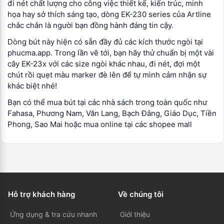
đi nét chất lượng cho công việc thiết kế, kiến trúc, minh
họa hay sở thích sáng tạo, dòng EK-230 series của Artline
chắc chắn là người bạn đồng hành đáng tin cậy.
Dòng bút này hiện có sẵn đầy đủ các kích thước ngòi tại
phucma.app. Trong lần vẽ tới, bạn hãy thử chuẩn bị một vài
cây EK-23x với các size ngòi khác nhau, đi nét, đợi một
chút rồi quẹt màu marker đè lên để tự mình cảm nhận sự
khác biệt nhé!
Bạn có thể mua bút tại các nhà sách trong toàn quốc như
Fahasa, Phương Nam, Văn Lang, Bạch Đằng, Giáo Dục, Tiền
Phong, Sao Mai hoặc mua online tại các shopee mall
Hỗ trợ khách hàng
Về chúng tôi
Ứng dụng & tra cứu nhanh
Giới thiệu