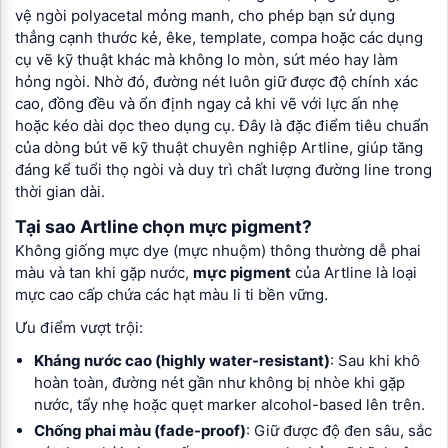
vệ ngòi polyacetal mỏng manh, cho phép bạn sử dụng
thẳng cạnh thước kẻ, êke, template, compa hoặc các dụng
cụ vẽ kỹ thuật khác mà không lo mòn, sứt méo hay làm
hỏng ngòi. Nhờ đó, đường nét luôn giữ được độ chính xác
cao, đồng đều và ổn định ngay cả khi vẽ với lực ấn nhẹ
hoặc kéo dài dọc theo dụng cụ. Đây là đặc điểm tiêu chuẩn
của dòng bút vẽ kỹ thuật chuyên nghiệp Artline, giúp tăng
đáng kể tuổi thọ ngòi và duy trì chất lượng đường line trong
thời gian dài.
Tại sao Artline chọn mực pigment?
Không giống mực dye (mực nhuộm) thông thường dễ phai
màu và tan khi gặp nước,
mực pigment
của Artline là loại
mực cao cấp chứa các hạt màu li ti bền vững.
Ưu điểm vượt trội:
Kháng nước cao (highly water-resistant)
: Sau khi khô
hoàn toàn, đường nét gần như không bị nhòe khi gặp
nước, tẩy nhẹ hoặc quẹt marker alcohol-based lên trên.
Chống phai màu (fade-proof)
: Giữ được độ đen sâu, sắc