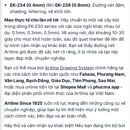
EK-234 (0.4mm)
đến
EK-238 (0.8mm)
: Đường nét đậm,
shading, lettering, vẽ khối lớn.
Mẹo thực tế cho lần vẽ tới
: Hãy chuẩn bị một vài cây bút
trong dòng EK-230 series với các size ngòi khác nhau (ví
dụ: 0.1mm, 0.3mm, 0.5mm). Vẽ xong nét, đợi khoảng 10-30
giây cho mực khô hoàn toàn, sau đó quẹt marker đè lên để
tự mình cảm nhận sự khác biệt. Bạn sẽ thấy đường nét
Artline giữ được độ sắc nét rõ ràng, ít bị nhòe và tạo lớp
layer đẹp mắt, chuyên nghiệp.
Bạn có thể mua bút
Artline Drawing System
chính hãng tại
các nhà sách lớn trên toàn quốc như
Fahasa, Phương Nam,
Văn Lang, Bạch Đằng, Giáo Dục, Tiền Phong, Sao Mai
,
hoặc mua online tiện lợi tại
Shopee Mall
và
phucma.app
–
đại diện phân phối chính thức của Artline tại Việt Nam.
Artline Since 1925
luôn nỗ lực mang đến những công cụ vẽ
chuyên nghiệp, giúp bạn tự tin thể hiện mọi ý tưởng một
cách chính xác, bền đẹp và an toàn nhất.
Hãy thử và cảm nhận sự khác biệt! Nếu bạn đang tìm bộ bút