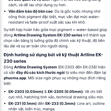
cách, và dễ lau chùi dụng cụ hơn.
Vẫn đảm bảo độ bền cao
: Dù là gốc nước nhưng nhờ
công thức pigment đặc biệt, mực vẫn đạt mức water-
resistant và fade-proof xuất sắc sau khi khô.
Sự kết hợp hoàn hảo giữa mực pigment + water-based giúp
dòng
Artline Drawing System EK-230 series
trở thành lựa
chọn cân bằng lý tưởng giữa độ chính xác kỹ thuật, độ bền
lâu dài và sự an toàn cho người dùng.
Định hướng sử dụng bút vẽ kỹ thuật Artline EK-
230 series
Dòng
Artline Drawing System
(EK-2303 đến EK-238) hiện
có sẵn
đầy đủ các kích thước ngòi
từ siêu mịn đến đậm tại
phucma.app
. Mỗi size ngòi phục vụ những mục đích riêng
biệt:
EK-2303 (0.03mm)
&
EK-2305 (0.05mm)
: Vẽ chi tiết
cực nhỏ, hatching tinh xảo, technical drawing siêu mịn.
EK-231 (0.1mm)
đến
EK-233 (0.3mm)
: Line art, outline
nhân vật, kiến trúc, manga.