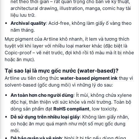
nét theo thời gian – rất quan trọng cho bản vẽ kỹ thuật,
architectural drawing, illustration, manga, comic hay tài
liệu lưu trữ.
Archival quality
: Acid-free, không làm giấy ố vàng theo
năm tháng.
Mực pigment của Artline khô nhanh, ít lem và tương thích
tuyệt vời khi layer với nhiều loại marker khác (đặc biệt là
Copic-proof – vẽ nét trước, đợi khô rồi tô màu mà ít bị nhòe
hoặc ăn mực).
Tại sao lại là mực gốc nước (water-based)?
Artline ưu tiên công thức
water-based pigment ink
thay vì
solvent-based (gốc dung môi) vì những lý do sau:
An toàn hơn cho người dùng
: Ít mùi, không chứa xylene
độc hại, thân thiện với sức khỏe và môi trường. Toàn bộ
dòng sản phẩm đạt
RoHS compliant
, low toxicity.
Dễ sử dụng trên nhiều loại giấy
: Không làm giấy nhăn,
co hoặc ăn mực quá mạnh như một số mực gốc dung
môi.
Dễ bảo quản và vệ sinh
: Ngòi ít bị tắc nếu dùng đúng