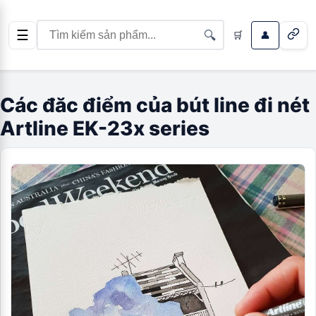
☰
🔍
🛒
👤
Các đăc điểm của bút line đi nét
Artline EK-23x series