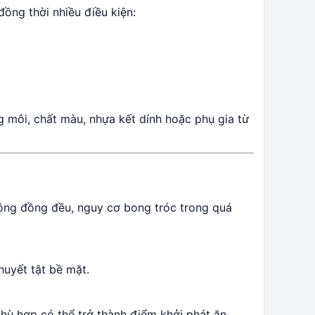
ồng thời nhiều điều kiện:
g môi, chất màu, nhựa kết dính hoặc phụ gia từ
hông đồng đều, nguy cơ bong tróc trong quá
huyết tật bề mặt.
hù hợp có thể trở thành điểm khởi phát ăn