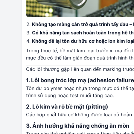
Không tạo màng cản trở quá trình tẩy dầu –
Có khả năng tan sạch hoàn toàn trong hệ th
Không để lại tồn dư hữu cơ hoặc ion kim lo
Trong thực tế, bề mặt kim loại trước xi mạ đòi
mực đều có thể làm gián đoạn quá trình hình th
Các lỗi thường gặp liên quan đến marking trướ
1. Lỗi bong tróc lớp mạ (adhesion failure
Tồn dư polymer hoặc nhựa trong mực có thể tạo
trình sử dụng hoặc test muối tăng cao.
2. Lỗ kim và rỗ bề mặt (pitting)
Các hợp chất hữu cơ không được loại bỏ hoàn t
3. Ảnh hưởng khả năng chống ăn mòn
Trong các thử nghiệm salt spray theo tiêu chu