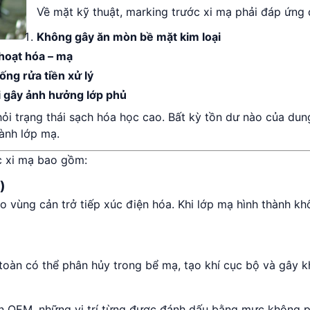
Về mặt kỹ thuật, marking trước xi mạ phải đáp ứng đ
Không gây ăn mòn bề mặt kim loại
 hoạt hóa – mạ
ống rửa tiền xử lý
ại gây ảnh hưởng lớp phủ
 hỏi trạng thái sạch hóa học cao. Bất kỳ tồn dư nào của dun
ành lớp mạ.
c xi mạ bao gồm:
)
 vùng cản trở tiếp xúc điện hóa. Khi lớp mạ hình thành k
oàn có thể phân hủy trong bể mạ, tạo khí cục bộ và gây k
ẩn OEM, những vị trí từng được đánh dấu bằng mực không p