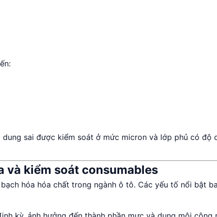
ến:
ơi dung sai được kiểm soát ở mức micron và lớp phủ có độ 
a và kiểm soát consumables
ạch hóa hóa chất trong ngành ô tô. Các yếu tố nổi bật b
 định kỳ, ảnh hưởng đến thành phần mực và dung môi công 