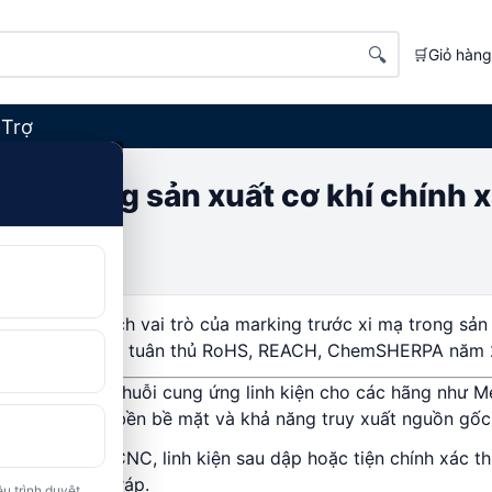
🔍
🛒
Giỏ hàng
 Trợ
mạ trong sản xuất cơ khí chính x
6
Phân tích vai trò của marking trước xi mạ trong sản 
yêu cầu tuân thủ RoHS, REACH, ChemSHERPA năm 
Trong chuỗi cung ứng linh kiện cho các hãng như 
c hình học, độ bền bề mặt và khả năng truy xuất nguồn gốc
 tiết gia công CNC, linh kiện sau dập hoặc tiện chính xác t
ủ bảo vệ – lắp ráp.
u trình duyệt.