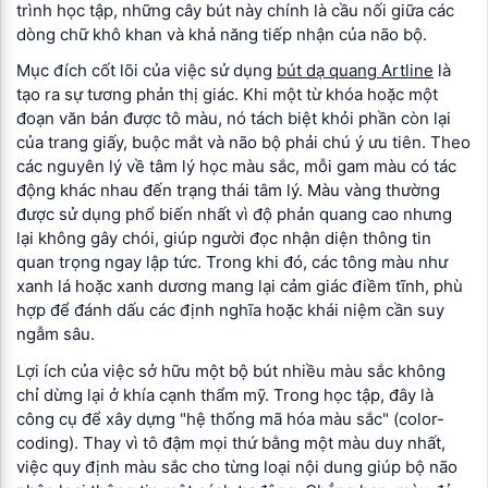
trình học tập, những cây bút này chính là cầu nối giữa các
dòng chữ khô khan và khả năng tiếp nhận của não bộ.
Mục đích cốt lõi của việc sử dụng
bút dạ quang Artline
là
tạo ra sự tương phản thị giác. Khi một từ khóa hoặc một
đoạn văn bản được tô màu, nó tách biệt khỏi phần còn lại
của trang giấy, buộc mắt và não bộ phải chú ý ưu tiên. Theo
các nguyên lý về tâm lý học màu sắc, mỗi gam màu có tác
động khác nhau đến trạng thái tâm lý. Màu vàng thường
được sử dụng phổ biến nhất vì độ phản quang cao nhưng
lại không gây chói, giúp người đọc nhận diện thông tin
quan trọng ngay lập tức. Trong khi đó, các tông màu như
xanh lá hoặc xanh dương mang lại cảm giác điềm tĩnh, phù
hợp để đánh dấu các định nghĩa hoặc khái niệm cần suy
ngẫm sâu.
Lợi ích của việc sở hữu một bộ bút nhiều màu sắc không
chỉ dừng lại ở khía cạnh thẩm mỹ. Trong học tập, đây là
công cụ để xây dựng "hệ thống mã hóa màu sắc" (color-
coding). Thay vì tô đậm mọi thứ bằng một màu duy nhất,
việc quy định màu sắc cho từng loại nội dung giúp bộ não