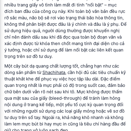
nhiều trang giấy vô tình làm mất đi tính "nổi bật" – mục
đích ban đầu của công cụ này. Khi toàn bộ văn bản đều rực
rỡ sắc màu, não bộ sẽ rơi vào trạng thái bão hòa thông tin,
không thể phân biệt được đâu là ý chính và đâu là ý phụ. Để
sử dụng hiệu quả, người dùng thường được khuyến nghị
chỉ nên đánh dấu sau khi đã đọc qua toàn bộ đoạn văn và
xác định được từ khóa then chốt mang tính đại diện cho cả
ý tưởng, hoặc chỉ sử dụng để làm nổi bật các liên kết quan
trọng trên sơ đồ tư duy.
Một cây bút dạ quang chất lượng tốt, chẳng hạn như các
dòng sản phẩm từ
Shachihata
, cần hội đủ các tiêu chuẩn kỹ
thuật khắt khe để phục vụ việc học tập lâu dài. Đặc điểm
quan trọng nhất là mực phải có độ trong suốt cao, đảm bảo
chữ bên dưới vẫn rõ nét sau khi tô. Mực không được thấm
qua mặt sau của giấy (bleed-through) để tránh làm hỏng
nội dung ở trang kế tiếp, một yếu tố cực kỳ quan trọng đối
với những người sử dụng các loại giấy mỏng hoặc vẽ sơ đồ
tư duy trên sổ tay. Ngoài ra, khả năng khô nhanh và không
làm lem mực bút bi hay mực in cũng là tiêu chí hàng đầu để
giữ cho trang vở luôn sạch đẹp.