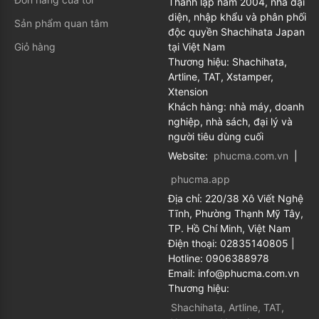
Thành lập năm 2004, nhà đại
diện, nhập khẩu và phân phối
Sản phẩm quan tâm
độc quyền Shachihata Japan
Giỏ hàng
tại Việt Nam
Thương hiệu: Shachihata,
Artline, TAT, Xstamper,
Xtension
Khách hàng: nhà máy, doanh
nghiệp, nhà sách, đại lý và
người tiêu dùng cuối
Website:
phucma.com.vn
|
phucma.app
Địa chỉ:
220/38 Xô Viết Nghệ
Tĩnh, Phường Thạnh Mỹ Tây,
TP. Hồ Chí Minh, Việt Nam
Điện thoại:
02835140805
|
Hotline:
0906388978
Email:
info@phucma.com.vn
Thương hiệu:
Shachihata, Artline, TAT,