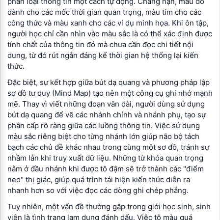
phân loại thông tin một cách tự động. Chẳng hạn, màu đỏ
dành cho các mốc thời gian quan trọng, màu tím cho các
công thức và màu xanh cho các ví dụ minh họa. Khi ôn tập,
người học chỉ cần nhìn vào màu sắc là có thể xác định được
tính chất của thông tin đó mà chưa cần đọc chi tiết nội
dung, từ đó rút ngắn đáng kể thời gian hệ thống lại kiến
thức.
Đặc biệt, sự kết hợp giữa bút dạ quang và phương pháp lập
sơ đồ tư duy (Mind Map) tạo nên một công cụ ghi nhớ mạnh
mẽ. Thay vì viết những đoạn văn dài, người dùng sử dụng
bút dạ quang để vẽ các nhánh chính và nhánh phụ, tạo sự
phân cấp rõ ràng giữa các luồng thông tin. Việc sử dụng
màu sắc riêng biệt cho từng nhánh lớn giúp não bộ tách
bạch các chủ đề khác nhau trong cùng một sơ đồ, tránh sự
nhầm lẫn khi truy xuất dữ liệu. Những từ khóa quan trọng
nằm ở đầu nhánh khi được tô đậm sẽ trở thành các "điểm
neo" thị giác, giúp quá trình tái hiện kiến thức diễn ra
nhanh hơn so với việc đọc các dòng ghi chép phẳng.
Tuy nhiên, một vấn đề thường gặp trong giới học sinh, sinh
viên là tình trạng lạm dụng đánh dấu. Việc tô màu quá