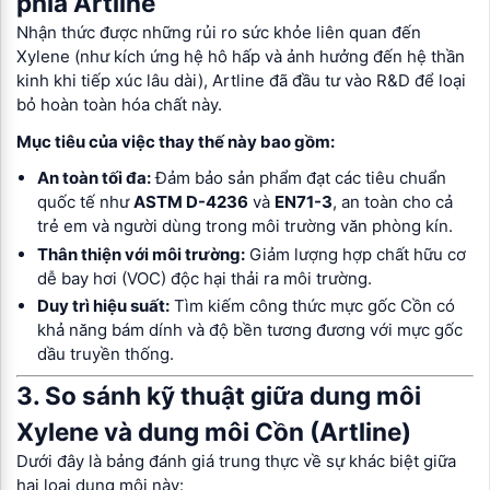
phía Artline
Nhận thức được những rủi ro sức khỏe liên quan đến
Xylene (như kích ứng hệ hô hấp và ảnh hưởng đến hệ thần
kinh khi tiếp xúc lâu dài), Artline đã đầu tư vào R&D để loại
bỏ hoàn toàn hóa chất này.
Mục tiêu của việc thay thế này bao gồm:
An toàn tối đa:
Đảm bảo sản phẩm đạt các tiêu chuẩn
quốc tế như
ASTM D-4236
và
EN71-3
, an toàn cho cả
trẻ em và người dùng trong môi trường văn phòng kín.
Thân thiện với môi trường:
Giảm lượng hợp chất hữu cơ
dễ bay hơi (VOC) độc hại thải ra môi trường.
Duy trì hiệu suất:
Tìm kiếm công thức mực gốc Cồn có
khả năng bám dính và độ bền tương đương với mực gốc
dầu truyền thống.
3. So sánh kỹ thuật giữa dung môi
Xylene và dung môi Cồn (Artline)
Dưới đây là bảng đánh giá trung thực về sự khác biệt giữa
hai loại dung môi này: