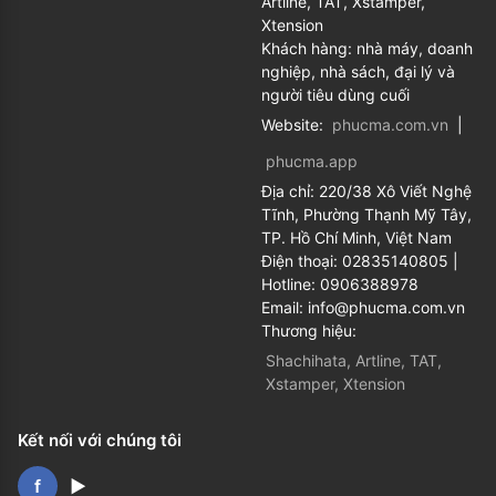
Artline, TAT, Xstamper,
Xtension
Khách hàng: nhà máy, doanh
nghiệp, nhà sách, đại lý và
người tiêu dùng cuối
Website:
phucma.com.vn
|
phucma.app
Địa chỉ:
220/38 Xô Viết Nghệ
Tĩnh, Phường Thạnh Mỹ Tây,
TP. Hồ Chí Minh, Việt Nam
Điện thoại:
02835140805
|
Hotline:
0906388978
Email:
info@phucma.com.vn
Thương hiệu:
Shachihata, Artline, TAT,
Xstamper, Xtension
Kết nối với chúng tôi
f
▶