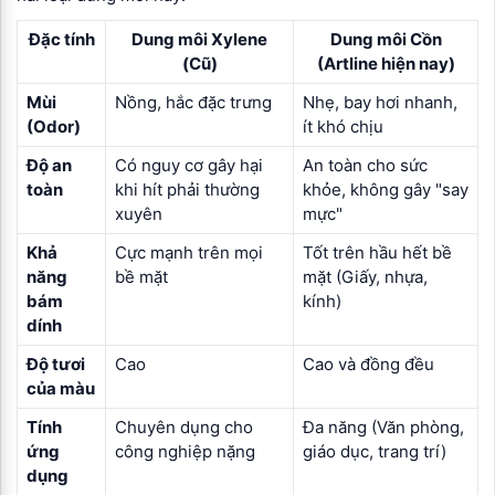
Đặc tính
Dung môi Xylene
Dung môi Cồn
(Cũ)
(Artline hiện nay)
Mùi
Nồng, hắc đặc trưng
Nhẹ, bay hơi nhanh,
(Odor)
ít khó chịu
Độ an
Có nguy cơ gây hại
An toàn cho sức
toàn
khi hít phải thường
khỏe, không gây "say
xuyên
mực"
Khả
Cực mạnh trên mọi
Tốt trên hầu hết bề
năng
bề mặt
mặt (Giấy, nhựa,
bám
kính)
dính
Độ tươi
Cao
Cao và đồng đều
của màu
Tính
Chuyên dụng cho
Đa năng (Văn phòng,
ứng
công nghiệp nặng
giáo dục, trang trí)
dụng