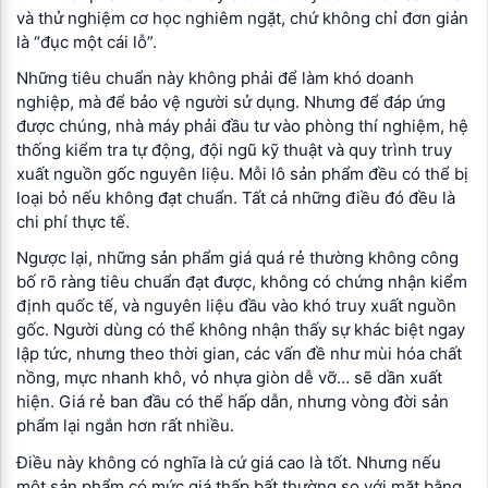
và thử nghiệm cơ học nghiêm ngặt, chứ không chỉ đơn giản
là “đục một cái lỗ”.
Những tiêu chuẩn này không phải để làm khó doanh
nghiệp, mà để bảo vệ người sử dụng. Nhưng để đáp ứng
được chúng, nhà máy phải đầu tư vào phòng thí nghiệm, hệ
thống kiểm tra tự động, đội ngũ kỹ thuật và quy trình truy
xuất nguồn gốc nguyên liệu. Mỗi lô sản phẩm đều có thể bị
loại bỏ nếu không đạt chuẩn. Tất cả những điều đó đều là
chi phí thực tế.
Ngược lại, những sản phẩm giá quá rẻ thường không công
bố rõ ràng tiêu chuẩn đạt được, không có chứng nhận kiểm
định quốc tế, và nguyên liệu đầu vào khó truy xuất nguồn
gốc. Người dùng có thể không nhận thấy sự khác biệt ngay
lập tức, nhưng theo thời gian, các vấn đề như mùi hóa chất
nồng, mực nhanh khô, vỏ nhựa giòn dễ vỡ… sẽ dần xuất
hiện. Giá rẻ ban đầu có thể hấp dẫn, nhưng vòng đời sản
phẩm lại ngắn hơn rất nhiều.
Điều này không có nghĩa là cứ giá cao là tốt. Nhưng nếu
một sản phẩm có mức giá thấp bất thường so với mặt bằng