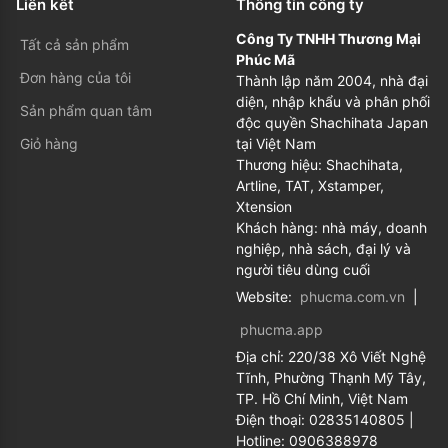
Liên kết
Thông tin công ty
Công Ty TNHH Thương Mại
Tất cả sản phẩm
Phúc Mã
Đơn hàng của tôi
Thành lập năm 2004, nhà đại
diện, nhập khẩu và phân phối
Sản phẩm quan tâm
độc quyền Shachihata Japan
Giỏ hàng
tại Việt Nam
Thương hiệu: Shachihata,
Artline, TAT, Xstamper,
Xtension
Khách hàng: nhà máy, doanh
nghiệp, nhà sách, đại lý và
người tiêu dùng cuối
Website:
phucma.com.vn
|
phucma.app
Địa chỉ:
220/38 Xô Viết Nghệ
Tĩnh, Phường Thạnh Mỹ Tây,
TP. Hồ Chí Minh, Việt Nam
Điện thoại:
02835140805
|
Hotline:
0906388978