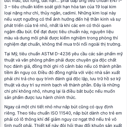
bút màu, bút lông, đất nặn… phải đáp ứng tiêu chuẩn EN71-
3 – tiêu chuẩn kiểm soát giới hạn hòa tan của 19 loại kim
loại nặng như chì, thủy ngân, cadimi. Những kim loại này
nếu vượt ngưỡng có thể ảnh hưởng đến hệ thần kinh và sự
phát triển của trẻ nhỏ, nhất là khi các em có thói quen
ngậm đầu bút. Để đạt được tiêu chuẩn này, nguyên liệu
màu và dung môi phải được kiểm nghiệm trong phòng thí
nghiệm đạt chuẩn, không thể mua trôi nổi ngoài thị trường.
Tại Mỹ, tiêu chuẩn ASTM D-4236 yêu cầu các sản phẩm mỹ
thuật và văn phòng phẩm phải được chuyên gia độc chất
học đánh giá, đồng thời ghi rõ cảnh báo nếu có thành phần
tiềm ẩn nguy cơ. Điều đó đồng nghĩa với việc nhà sản xuất
phải chi trả cho quy trình đánh giá độc lập, lưu trữ hồ sơ kỹ
thuật và duy trì sự minh bạch về thành phần. Đây là những
chi phí không nhỏ, nhưng lại là điều bắt buộc nếu muốn
sản phẩm được lưu hành chính thức.
Ngay cả một chi tiết nhỏ như nắp bút cũng có quy định
riêng. Theo tiêu chuẩn ISO 11540, nắp bút dành cho trẻ em
phải có lỗ thông khí để giảm nguy cơ ngạt thở nếu trẻ vô
tình nuốt phải. Thiết kế này đòi hỏi thay đổi khuôn sản xuất