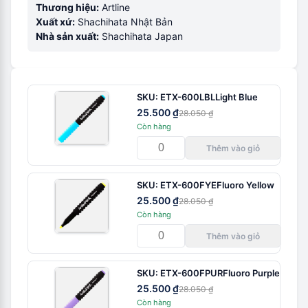
Thương hiệu:
Artline
Xuất xứ:
Shachihata Nhật Bản
Nhà sản xuất:
Shachihata Japan
SKU:
ETX-600LBL
Light Blue
25.500 ₫
28.050 ₫
Còn hàng
Thêm vào giỏ
SKU:
ETX-600FYE
Fluoro Yellow
25.500 ₫
28.050 ₫
Còn hàng
Thêm vào giỏ
SKU:
ETX-600FPUR
Fluoro Purple
25.500 ₫
28.050 ₫
Còn hàng