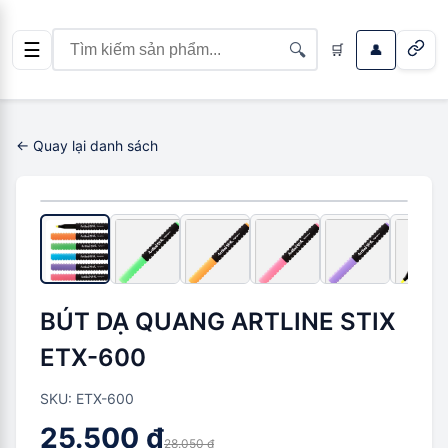
☰
🔍
🛒
👤
← Quay lại danh sách
-
2.550 ₫
(
9
%)
BÚT DẠ QUANG ARTLINE STIX
ETX-600
SKU:
ETX-600
25.500 ₫
28.050 ₫