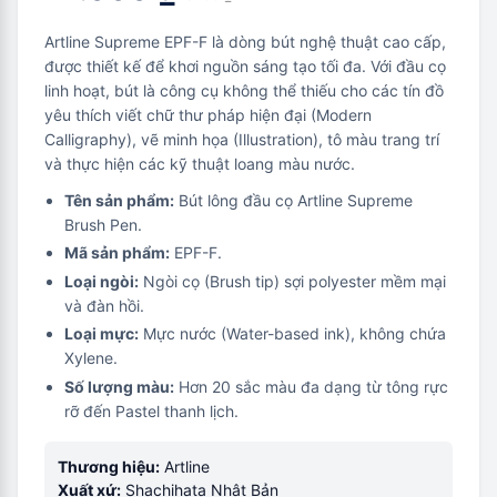
Artline Supreme EPF-F là dòng bút nghệ thuật cao cấp,
được thiết kế để khơi nguồn sáng tạo tối đa. Với đầu cọ
linh hoạt, bút là công cụ không thể thiếu cho các tín đồ
yêu thích viết chữ thư pháp hiện đại (Modern
Calligraphy), vẽ minh họa (Illustration), tô màu trang trí
và thực hiện các kỹ thuật loang màu nước.
Tên sản phẩm:
Bút lông đầu cọ Artline Supreme
Brush Pen.
Mã sản phẩm:
EPF-F.
Loại ngòi:
Ngòi cọ (Brush tip) sợi polyester mềm mại
và đàn hồi.
Loại mực:
Mực nước (Water-based ink), không chứa
Xylene.
Số lượng màu:
Hơn 20 sắc màu đa dạng từ tông rực
rỡ đến Pastel thanh lịch.
Thương hiệu:
Artline
Xuất xứ:
Shachihata Nhật Bản