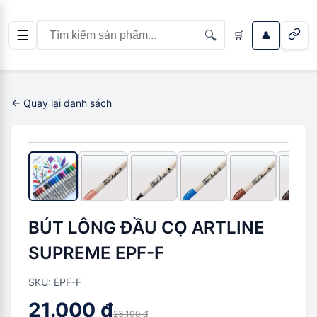
☰
🔍
🛒
👤
← Quay lại danh sách
-
2.100 ₫
(
9
%)
BÚT LÔNG ĐẦU CỌ ARTLINE
SUPREME EPF-F
SKU:
EPF-F
21.000 ₫
23.100 ₫