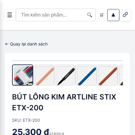
☰
🔍
🛒
👤
← Quay lại danh sách
-
2.530 ₫
(
9
%)
BÚT LÔNG KIM ARTLINE STIX
ETX-200
SKU:
ETX-200
25.300 ₫
27.830 ₫