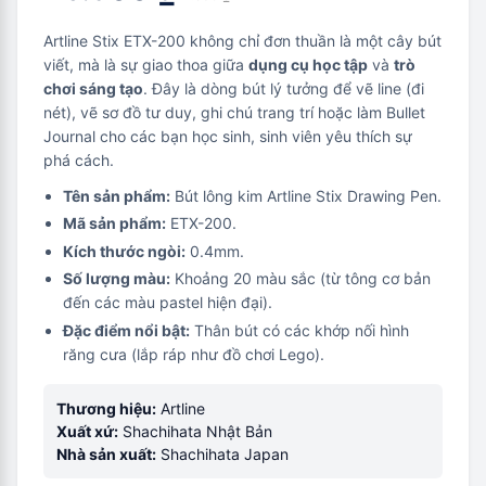
Artline Stix ETX-200 không chỉ đơn thuần là một cây bút
viết, mà là sự giao thoa giữa
dụng cụ học tập
và
trò
chơi sáng tạo
. Đây là dòng bút lý tưởng để vẽ line (đi
nét), vẽ sơ đồ tư duy, ghi chú trang trí hoặc làm Bullet
Journal cho các bạn học sinh, sinh viên yêu thích sự
phá cách.
Tên sản phẩm:
Bút lông kim Artline Stix Drawing Pen.
Mã sản phẩm:
ETX-200.
Kích thước ngòi:
0.4mm.
Số lượng màu:
Khoảng 20 màu sắc (từ tông cơ bản
đến các màu pastel hiện đại).
Đặc điểm nổi bật:
Thân bút có các khớp nối hình
răng cưa (lắp ráp như đồ chơi Lego).
Thương hiệu:
Artline
Xuất xứ:
Shachihata Nhật Bản
Nhà sản xuất:
Shachihata Japan