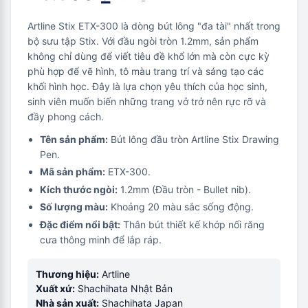
Artline Stix ETX-300 là dòng bút lông "đa tài" nhất trong
bộ sưu tập Stix. Với đầu ngòi tròn 1.2mm, sản phẩm
không chỉ dùng để viết tiêu đề khổ lớn mà còn cực kỳ
phù hợp để vẽ hình, tô màu trang trí và sáng tạo các
khối hình học. Đây là lựa chọn yêu thích của học sinh,
sinh viên muốn biến những trang vở trở nên rực rỡ và
đầy phong cách.
Tên sản phẩm:
Bút lông đầu tròn Artline Stix Drawing
Pen.
Mã sản phẩm:
ETX-300.
Kích thước ngòi:
1.2mm (Đầu tròn - Bullet nib).
Số lượng màu:
Khoảng 20 màu sắc sống động.
Đặc điểm nổi bật:
Thân bút thiết kế khớp nối răng
cưa thông minh để lắp ráp.
Thương hiệu:
Artline
Xuất xứ:
Shachihata Nhật Bản
Nhà sản xuất:
Shachihata Japan