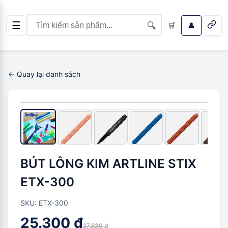
☰
🔍
🛒
👤
← Quay lại danh sách
-
2.530 ₫
(
9
%)
BÚT LÔNG KIM ARTLINE STIX
ETX-300
SKU:
ETX-300
25.300 ₫
27.830 ₫