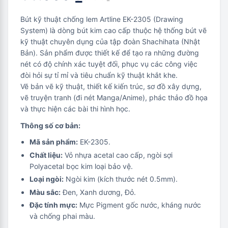
Bút kỹ thuật chống lem Artline EK-2305 (Drawing
System) là dòng bút kim cao cấp thuộc hệ thống bút vẽ
kỹ thuật chuyên dụng của tập đoàn Shachihata (Nhật
Bản). Sản phẩm được thiết kế để tạo ra những đường
nét có độ chính xác tuyệt đối, phục vụ các công việc
đòi hỏi sự tỉ mỉ và tiêu chuẩn kỹ thuật khắt khe.
Vẽ bản vẽ kỹ thuật, thiết kế kiến trúc, sơ đồ xây dựng,
vẽ truyện tranh (đi nét Manga/Anime), phác thảo đồ họa
và thực hiện các bài thi hình học.
Thông số cơ bản:
Mã sản phẩm:
EK-2305.
Chất liệu:
Vỏ nhựa acetal cao cấp, ngòi sợi
Polyacetal bọc kim loại bảo vệ.
Loại ngòi:
Ngòi kim (kích thước nét 0.5mm).
Màu sắc:
Đen, Xanh dương, Đỏ.
Đặc tính mực:
Mực Pigment gốc nước, kháng nước
và chống phai màu.