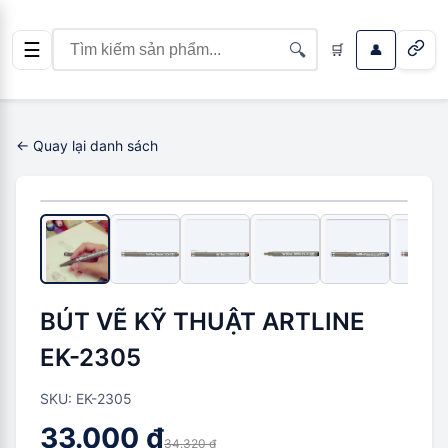
☰
🔍
🛒
👤
← Quay lại danh sách
-
1.320 ₫
(
4
%)
BÚT VẼ KỸ THUẬT ARTLINE
EK-2305
SKU:
EK-2305
33.000 ₫
34.320 ₫