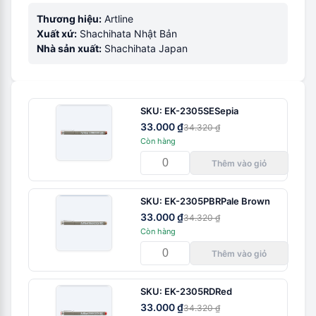
Thương hiệu:
Artline
Xuất xứ:
Shachihata Nhật Bản
Nhà sản xuất:
Shachihata Japan
SKU:
EK-2305SE
Sepia
33.000 ₫
34.320 ₫
Còn hàng
Thêm vào giỏ
SKU:
EK-2305PBR
Pale Brown
33.000 ₫
34.320 ₫
Còn hàng
Thêm vào giỏ
SKU:
EK-2305RD
Red
33.000 ₫
34.320 ₫