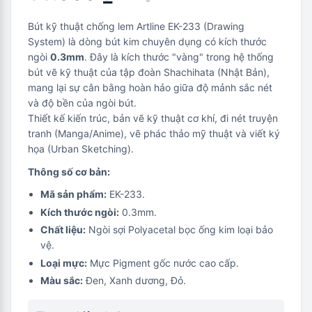
Bút kỹ thuật chống lem Artline EK-233 (Drawing
System) là dòng bút kim chuyên dụng có kích thước
ngòi
0.3mm
. Đây là kích thước "vàng" trong hệ thống
bút vẽ kỹ thuật của tập đoàn Shachihata (Nhật Bản),
mang lại sự cân bằng hoàn hảo giữa độ mảnh sắc nét
và độ bền của ngòi bút.
Thiết kế kiến trúc, bản vẽ kỹ thuật cơ khí, đi nét truyện
tranh (Manga/Anime), vẽ phác thảo mỹ thuật và viết ký
họa (Urban Sketching).
Thông số cơ bản:
Mã sản phẩm:
EK-233.
Kích thước ngòi:
0.3mm.
Chất liệu:
Ngòi sợi Polyacetal bọc ống kim loại bảo
vệ.
Loại mực:
Mực Pigment gốc nước cao cấp.
Màu sắc:
Đen, Xanh dương, Đỏ.