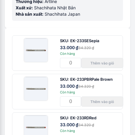
Thương hiệu:
Artline
Xuất xứ:
Shachihata Nhật Bản
Nhà sản xuất:
Shachihata Japan
SKU:
EK-233SE
Sepia
33.000 ₫
34.320 ₫
Còn hàng
Thêm vào giỏ
SKU:
EK-233PBR
Pale Brown
33.000 ₫
34.320 ₫
Còn hàng
Thêm vào giỏ
SKU:
EK-233RD
Red
33.000 ₫
34.320 ₫
Còn hàng