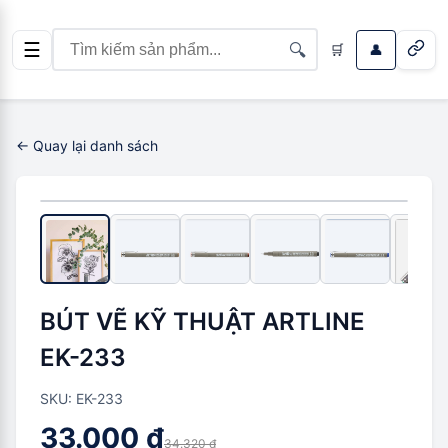
☰
🔍
🛒
👤
← Quay lại danh sách
-
1.320 ₫
(
4
%)
BÚT VẼ KỸ THUẬT ARTLINE
EK-233
SKU:
EK-233
33.000 ₫
34.320 ₫