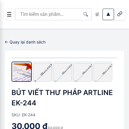
☰
🔍
🛒
👤
← Quay lại danh sách
-
3.000 ₫
(
9
%)
BÚT VIẾT THƯ PHÁP ARTLINE
EK-244
SKU:
EK-244
30.000 ₫
33.000 ₫