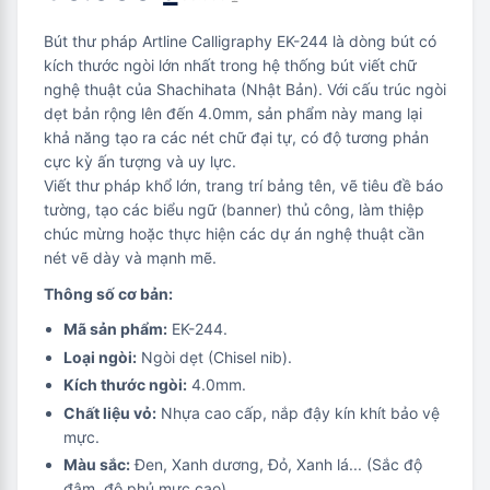
Bút thư pháp Artline Calligraphy EK-244 là dòng bút có
kích thước ngòi lớn nhất trong hệ thống bút viết chữ
nghệ thuật của Shachihata (Nhật Bản). Với cấu trúc ngòi
dẹt bản rộng lên đến 4.0mm, sản phẩm này mang lại
khả năng tạo ra các nét chữ đại tự, có độ tương phản
cực kỳ ấn tượng và uy lực.
Viết thư pháp khổ lớn, trang trí bảng tên, vẽ tiêu đề báo
tường, tạo các biểu ngữ (banner) thủ công, làm thiệp
chúc mừng hoặc thực hiện các dự án nghệ thuật cần
nét vẽ dày và mạnh mẽ.
Thông số cơ bản:
Mã sản phẩm:
EK-244.
Loại ngòi:
Ngòi dẹt (Chisel nib).
Kích thước ngòi:
4.0mm.
Chất liệu vỏ:
Nhựa cao cấp, nắp đậy kín khít bảo vệ
mực.
Màu sắc:
Đen, Xanh dương, Đỏ, Xanh lá... (Sắc độ
đậm, độ phủ mực cao).