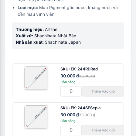
Loại mực:
Mực Pigment gốc nước, kháng nước và
bền màu vĩnh viễn.
Thương hiệu:
Artline
Xuất xứ:
Shachihata Nhật Bản
Nhà sản xuất:
Shachihata Japan
SKU:
EK-244RD
Red
30.000 ₫
33.000 ₫
Còn hàng
Thêm vào giỏ
SKU:
EK-244SE
Sepia
30.000 ₫
33.000 ₫
Còn hàng
Thêm vào giỏ