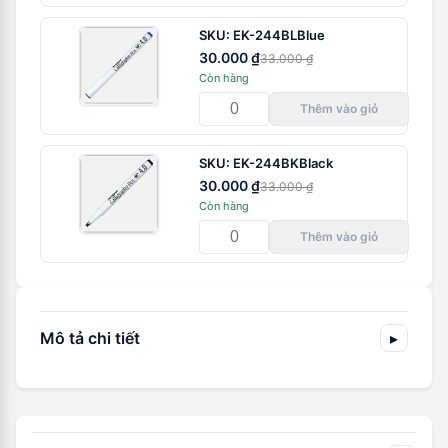
SKU:
EK-244BL
Blue
30.000 ₫
33.000 ₫
Còn hàng
Thêm vào giỏ
SKU:
EK-244BK
Black
30.000 ₫
33.000 ₫
Còn hàng
Thêm vào giỏ
Mô tả chi tiết
▸
Sản phẩm được chế tác bởi
Shachihata Japan
, tập
đoàn hàng đầu về công nghệ dụng cụ viết với lịch sử
hơn một thế kỷ. Bút EK-244 kế thừa quy trình sản xuất